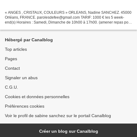
« ANGES , CRISTAUX, COULEURS » ORLEANS, Nadine SANCHEZ. 45000
Orléans, FRANCE. parolesdefee@gmail.com TARIF: 1000 € les 5 week-
end(s) Horaires : Samedi, Dimanche de 10h00 à 17h00. (amener repas pour
midi) Pour les stages et formations: Il est demandé...
Hébergé par Canalblog
Top articles
Pages
Contact
Signaler un abus
C.G.U.
Cookies et données personnelles
Préférences cookies
Voir le profil de sabine sanchez sur le portail Canalblog
Créer un blog sur Canalblog